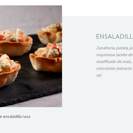
ENSALADIL
Zanahoria, patata, ju
mayonesa (aceite de 
modificado de maíz,
colorantes (extracto
sal
de ensaladilla rusa