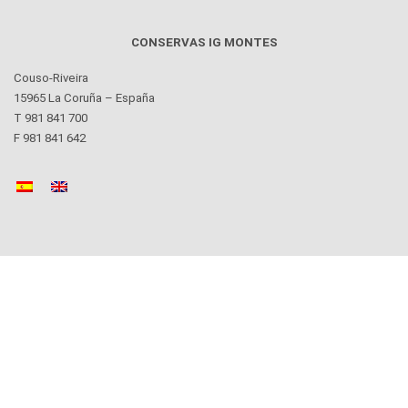
CONSERVAS IG MONTES
Couso-Riveira
15965 La Coruña – España
T 981 841 700
F 981 841 642