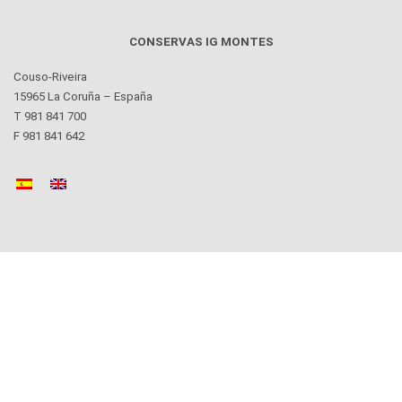
CONSERVAS IG MONTES
Couso-Riveira
15965 La Coruña – España
T 981 841 700
F 981 841 642