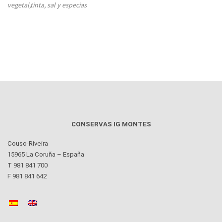
vegetal,tinta, sal y especias
CONSERVAS IG MONTES
Couso-Riveira
15965 La Coruña – España
T 981 841 700
F 981 841 642