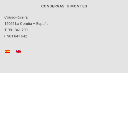
CONSERVAS IG MONTES
Couso-Riveira
15965 La Coruña – España
T 981 841 700
F 981 841 642